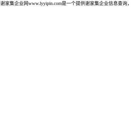
谢家集企业网www.lyyipin.com是一个提供谢家集企业