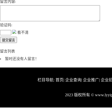
留言内容:
验证码:
看不清
留言列表
暂时还没有人留言！
栏目导航:
首页
|
企业查询
|
企业推广
|
企业
2023 版权所有 © www.lyy