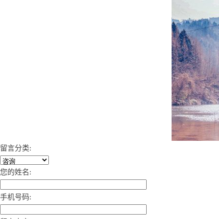
留言分类:
您的姓名:
手机号码: